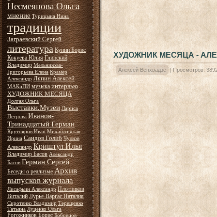
Несмеянова Ольга
мнение
Турицына Нина
традиции
Заграевский Сергей
литература
Кунин Борис
ХУДОЖНИК МЕСЯЦА - АЛ
Кокуева Юлия
Глинский
Владимир
Мельникова-
Алексей Вепхвадзе
|
Просмотров:
389
Григорьева Елена
Крамер
Ляпин Алексей
Александр
интервью
музыка
МАКиПИ
ХУДОЖНИК МЕСЯЦА
Долгая Ольга
Выставки.Музеи
Лариса
Иванов-
Петрова
Тринадцатый Герман
Крутояров Иван
Михайловская
Саидов Голиб
Ирина
Чулков
Криштул Илья
Александр
Владимир Басов
Александр
Герман Сергей
Басов
Архив
Беседы о реализме
выпусков журнала
Плотников
Лисафьин Александр
Виталий
Лурье-Варгас Наталия
Сиротенко Владимир
Терещенко
Татьяна
Луценко Ольга
Рогожников Борис
Бобрецов