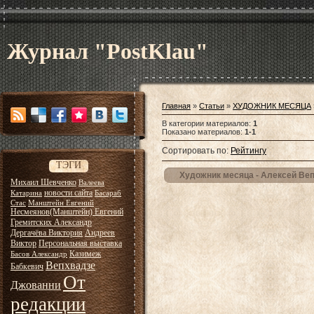
Журнал "PostKlau"
Главная
»
Статьи
»
ХУДОЖНИК МЕСЯЦА
В категории материалов
:
1
Показано материалов
:
1-1
Сортировать по
:
Рейтингу
ТЭГИ
Художник месяца - Алексей Ве
Михаил Шевченко
Валеева
новости сайта
Катарина
Басараб
Стас
Манштейн Евгений
Несмеянов(Манштейн) Евгений
Гремитских Александр
Дергачёва Виктория
Андреев
Виктор
Персональная выставка
Казимеж
Басов Александр
Вепхвадзе
Бабкевич
От
Джованни
редакции