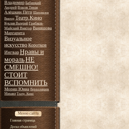
Владимир
Бабицкий
Андрей
Власов Тихон
Алёшкин Пётр
Шаповалов
Театр.Кино
Виктор
Грибков-
Куклин Валерий
Ваняшова
Майский Виктор
Маргарита
Визуальное
искусство
Коротков
Нравы и
Ингвар
НЕ
мораль
СМЕШНО!
СТОИТ
ВСПОМНИТЬ
Мориц Юнна
Верхоланцев
Михаил
Театр. Кино
Меню сайта
Главная страница
Доска объявлений