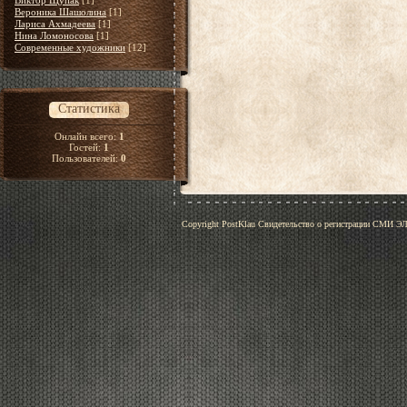
Виктор Щупак
[1]
Вероника Шашолина
[1]
Лариса Ахмадеева
[1]
Нина Ломоносова
[1]
Современные художники
[12]
Статистика
Онлайн всего:
1
Гостей:
1
Пользователей:
0
Copyright PostKlau Свидетельство о регистрации СМИ 