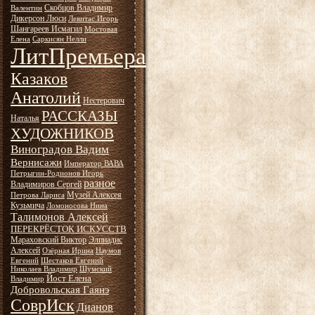
Скобцов Владимир
Валентин
Дикерсон Люси
Левитас Игорь
Шангареев Исмагил
Мостовая
Елена
Саркисян Нелли
ЛитПремьера
Казаков
Анатолий
Нестерович
РАССКАЗЫ
Наталья
ХУДОЖНИКОВ
Виноградов Вадим
Вернисажи
Император ВАВА
Петрыгин-Родионов Игорь
разное
Владимиров Сергей
Музей Алексея
Петрова Лариса
Кузьмича
Ломоносова Нина
Талимонов Алексей
ПЕРЕКРЁСТОК ИСКУССТВ
Мараховский Виктор
Элпиадис
Алексей
Озёрная Ирина
Наумов
Евгений
Шестаков Евгений
Николаев Владимир
Шумский
Йост Елена
Владимир
Добровольская Гаянэ
СоврИск
Дианов