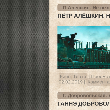
П.Алёшкин. Не вез
ПЁТР АЛЁШКИН. Н
Кино. Театр
|
Просмот
02.02.2019
|
Комментар
Г. Добровольская. 
ГАЯНЭ ДОБРОВОЛ