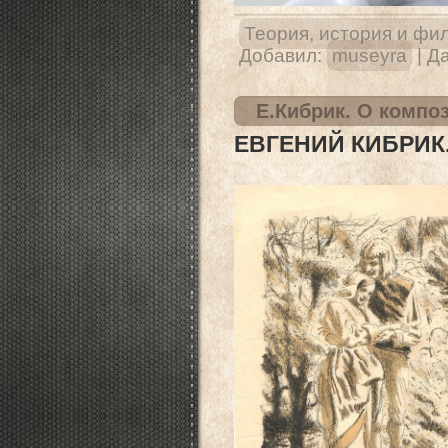
Теория, история и фи
Добавил:
museyra
|
Да
Е.Кибрик. О компо
ЕВГЕНИЙ КИБРИК