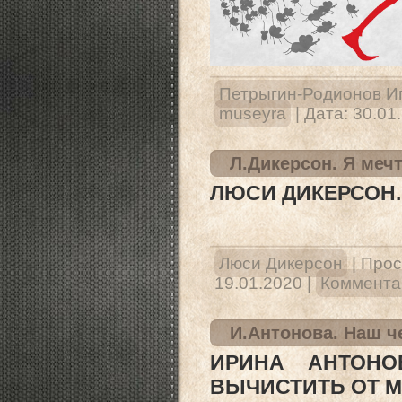
Петрыгин-Родионов И
museyra
|
Дата:
30.01
Л.Дикерсон. Я мечт
ЛЮСИ ДИКЕРСОН. 
Люси Дикерсон
|
Прос
19.01.2020
|
Комментар
И.Антонова. Наш ч
ИРИНА АНТОНО
ВЫЧИСТИТЬ ОТ 