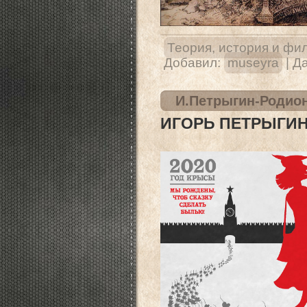
Теория, история и фи
Добавил:
museyra
|
Да
И.Петрыгин-Родион
ИГОРЬ ПЕТРЫГИН