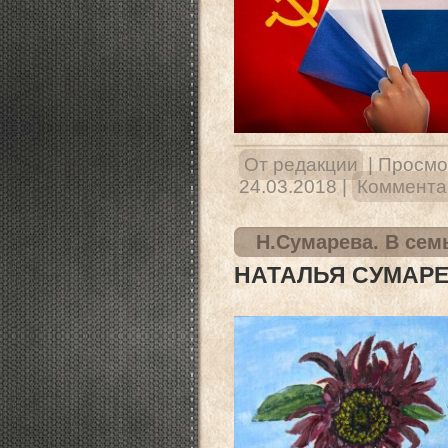
От редакции
|
Просмо
24.03.2018
|
Комментар
Н.Сумарева. В сем
НАТАЛЬЯ СУМАРЕ