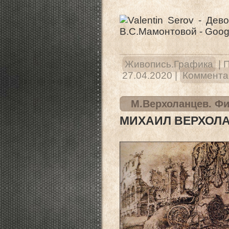
Живопись.Графика
|
П
27.04.2020
|
Комментар
М.Верхоланцев. Ф
МИХАИЛ ВЕРХОЛ