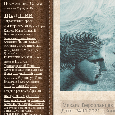
Несмеянова Ольга
мнение
Турицына Нина
традиции
Заграевский Сергей
литература
Кунин Борис
Кокуева Юлия
Глинский
Владимир
Мельникова-
Григорьева Елена
Крамер
Ляпин Алексей
Александр
интервью
музыка
МАКиПИ
ХУДОЖНИК МЕСЯЦА
Долгая Ольга
Выставки.Музеи
Лариса
Иванов-
Петрова
Тринадцатый Герман
Крутояров Иван
Михайловская
Саидов Голиб
Ирина
Чулков
Криштул Илья
Александр
Владимир Басов
Александр
Герман Сергей
Басов
Архив
Беседы о реализме
выпусков журнала
Плотников
Лисафьин Александр
Виталий
Лурье-Варгас Наталия
Михаил Верхоланцев
Сиротенко Владимир
Терещенко
Дата:
24.11.2021
|
Ком
Татьяна
Луценко Ольга
Рогожников Борис
Бобрецов