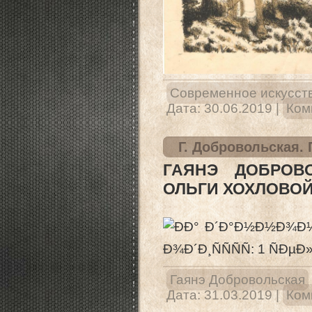
Современное искусст
Дата:
30.06.2019
|
Ком
Г. Добровольская.
ГАЯНЭ ДОБРОВО
ОЛЬГИ ХОХЛОВО
Гаянэ Добровольская
Дата:
31.03.2019
|
Ком