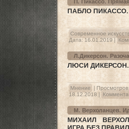
П. Пикассо. Пряма
ПАБЛО ПИКАССО.
Современное искусст
Дата:
16.01.2019
|
Ком
Л.Дикерсон. Разоч
ЛЮСИ ДИКЕРСОН.
Мнение
|
Просмотров
18.12.2018
|
Комментар
М. Верхоланцев. И
МИХАИЛ ВЕРХОЛ
ИГРА БЕЗ ПРАВИ