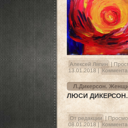
Алексей Ляпин
|
Прос
13.01.2018
|
Коммента
Л.Дикерсон. Женщи
ЛЮСИ ДИКЕРСОН.
От редакции
|
Просмо
08.01.2018
|
Комментар