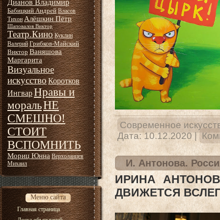
Дианов Владимир
Бабицкий Андрей
Власов
Алёшкин Пётр
Тихон
Шаповалов Виктор
Театр.Кино
Куклин
Грибков-Майский
Валерий
Ваняшова
Виктор
Маргарита
Визуальное
искусство
Коротков
Нравы и
Ингвар
НЕ
мораль
СМЕШНО!
Современное искусст
СТОИТ
Дата:
10.12.2020
|
Ком
ВСПОМНИТЬ
Мориц Юнна
Верхоланцев
И. Антонова. Росс
Михаил
ИРИНА АНТОНОВ
ДВИЖЕТСЯ ВСЛЕ
Меню сайта
Главная страница