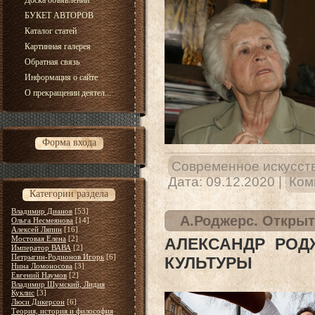
Доска объявлений
БУКЕТ АВТОРОВ
Каталог статей
Картинная галерея
Обратная связь
Информация о сайте
О прекращении деятел...
Форма входа
Современное искусст
Дата:
09.12.2020
|
Ком
Категории раздела
Владимир Дианов
[53]
А.Роджерс. Откры
Ольга Несмеянова
[14]
Алексей Ляпин
[16]
Мостовая Елена
[2]
АЛЕКСАНДР РОД
Император ВАВА
[2]
Петрыгин-Родионов Игорь
[6]
КУЛЬТУРЫ
Нина Ломоносова
[3]
Евгений Наумов
[2]
Владимир Шумский, Лидия
Куклис
[3]
Люси Дикерсон
[6]
Теория, история и философия