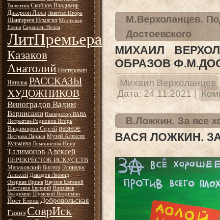
Скобцов Владимир
Валентин
Дикерсон Люси
Левитас Игорь
М.Верхоланцев. По
Шангареев Исмагил
Мостовая
Елена
Саркисян Нелли
Достоевского
ЛитПремьера
МИХАИЛ ВЕРХО
Казаков
ОБРАЗОВ Ф.М.ДО
Анатолий
Нестерович
РАССКАЗЫ
Михаил Верхоланцев
Наталья
ХУДОЖНИКОВ
Дата:
24.11.2021
|
Ком
Виноградов Вадим
Вернисажи
Император ВАВА
В.Ложкин. За все 
Петрыгин-Родионов Игорь
разное
Владимиров Сергей
ВАСЯ ЛОЖКИН. З
Музей Алексея
Петрова Лариса
Кузьмича
Ломоносова Нина
Талимонов Алексей
ПЕРЕКРЁСТОК ИСКУССТВ
Мараховский Виктор
Элпиадис
Алексей
Давыдов Леонид
Озёрная Ирина
Наумов Евгений
Шестаков Евгений
Николаев
Владимир
Шумский Владимир
Добровольская
Йост Елена
СоврИск
Гаянэ