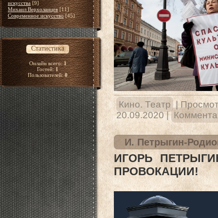
искусства
[9]
Михаил Верхоланцев
[11]
Современное искусство
[45]
Статистика
Онлайн всего:
1
Гостей:
1
Пользователей:
0
Кино. Театр
|
Просмот
20.09.2020
|
Комментар
И. Петрыгин-Родио
ИГОРЬ ПЕТРЫГИ
ПРОВОКАЦИИ!