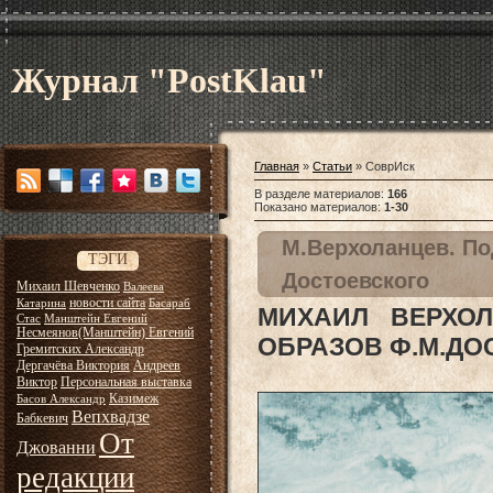
Журнал "PostKlau"
Главная
»
Статьи
» СоврИск
В разделе материалов
:
166
Показано материалов
:
1-30
М.Верхоланцев. По
ТЭГИ
Достоевского
Михаил Шевченко
Валеева
новости сайта
Катарина
Басараб
МИХАИЛ ВЕРХО
Стас
Манштейн Евгений
Несмеянов(Манштейн) Евгений
ОБРАЗОВ Ф.М.ДО
Гремитских Александр
Дергачёва Виктория
Андреев
Виктор
Персональная выставка
Казимеж
Басов Александр
Вепхвадзе
Бабкевич
От
Джованни
редакции