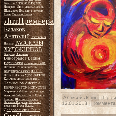
Скобцов Владимир
Валентин
Дикерсон Люси
Левитас Игорь
Шангареев Исмагил
Мостовая
Елена
Саркисян Нелли
ЛитПремьера
Казаков
Анатолий
Нестерович
РАССКАЗЫ
Наталья
ХУДОЖНИКОВ
Владимир Смирнов
Виноградов Вадим
Вернисажи
Император ВАВА
Петрыгин-Родионов Игорь
разное
Владимиров Сергей
Музей Алексея
Петрова Лариса
Кузьмича
Ломоносова Нина
Талимонов Алексей
ПЕРЕКРЁСТОК ИСКУССТВ
Мараховский Виктор
Элпиадис
Алексей
Озёрная Ирина
Наумов
Алексей Ляпин
|
Прос
Евгений
Шестаков Евгений
13.01.2018
|
Коммента
Николаев Владимир
Шумский
Йост Елена
Владимир
Добровольская Гаянэ
СоврИск