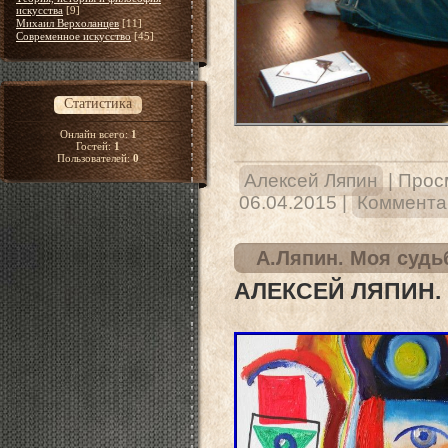
искусства
[9]
Михаил Верхоланцев
[11]
Современное искусство
[45]
Статистика
Онлайн всего:
1
Гостей:
1
Пользователей:
0
Алексей Ляпин
|
Прос
06.04.2015
|
Комментар
А.Ляпин. Моя судь
АЛЕКСЕЙ ЛЯПИН.