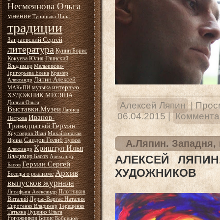
Несмеянова Ольга
мнение
Турицына Нина
традиции
Заграевский Сергей
литература
Кунин Борис
Кокуева Юлия
Глинский
Владимир
Мельникова-
Григорьева Елена
Крамер
Ляпин Алексей
Александр
интервью
музыка
МАКиПИ
ХУДОЖНИК МЕСЯЦА
Долгая Ольга
Алексей Ляпин
|
Прос
Выставки.Музеи
Лариса
06.04.2015
|
Комментар
Иванов-
Петрова
Тринадцатый Герман
Крутояров Иван
Михайловская
Саидов Голиб
Ирина
Чулков
А.Ляпин. Западня,
Криштул Илья
Александр
Владимир Басов
АЛЕКСЕЙ ЛЯПИН
Александр
Герман Сергей
Басов
ХУДОЖНИКОВ
Архив
Беседы о реализме
выпусков журнала
Плотников
Лисафьин Александр
Виталий
Лурье-Варгас Наталия
Сиротенко Владимир
Терещенко
Татьяна
Луценко Ольга
Рогожников Борис
Бобрецов