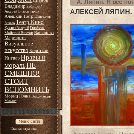
Дианов
А. Ляпин. Я все п
Владимир
Бабицкий
АЛЕКСЕЙ ЛЯПИН.
Андрей
Власов Тихон
Алёшкин Пётр
Шаповалов
Театр.Кино
Виктор
Грибков-
Куклин Валерий
Ваняшова
Майский Виктор
Маргарита
Визуальное
искусство
Коротков
Нравы и
Ингвар
НЕ
мораль
СМЕШНО!
СТОИТ
ВСПОМНИТЬ
Мориц Юнна
Верхоланцев
Михаил
Меню сайта
Главная страница
Алексей Ляпин
|
Прос