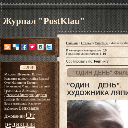
Журнал "PostKlau"
Главная
»
Статьи
»
СоврИск
» Алексей Ля
В категории материалов
:
16
Показано материалов
:
1-16
Сортировать по
:
Рейтингу
ТЭГИ
"ОДИН ДЕНЬ".Филь
Михаил Шевченко
Валеева
новости сайта
Катарина
Басараб
Стас
Манштейн Евгений
"ОДИН ДЕНЬ"
Несмеянов(Манштейн) Евгений
Гремитских Александр
ХУДОЖНИКА ЛЯП
Дергачёва Виктория
Андреев
Виктор
Персональная выставка
Казимеж
Басов Александр
Вепхвадзе
Бабкевич
От
Джованни
редакции