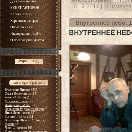
Доска объявлений
10.12.2014
|
Комментар
БУКЕТ АВТОРОВ
Каталог статей
Картинная галерея
Внутреннее небо: 
Обратная связь
ВНУТРЕННЕЕ НЕБ
Информация о сайте
О прекращении деятел...
Форма входа
Категории раздела
Владимир Дианов
[53]
Ольга Несмеянова
[14]
Алексей Ляпин
[16]
Мостовая Елена
[2]
Император ВАВА
[2]
Петрыгин-Родионов Игорь
[6]
Нина Ломоносова
[3]
Евгений Наумов
[2]
Владимир Шумский, Лидия
Куклис
[3]
Люси Дикерсон
[6]
Теория, история и философия