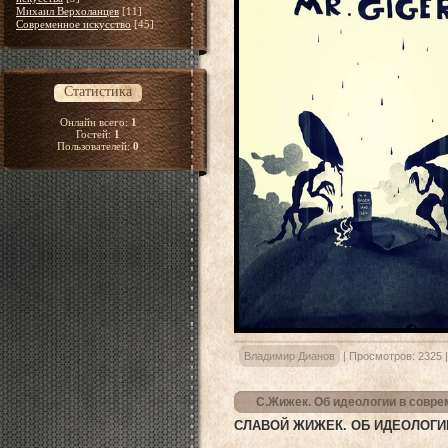
Михаил Верхоланцев
[11]
Современное искусство
[45]
Статистика
Онлайн всего:
1
Гостей:
1
Пользователей:
0
Владимир Дианов
|
Просмотров:
2325
С.Жижек. Об идеологии в совр
СЛАВОЙ ЖИЖЕК. ОБ ИДЕОЛОГИ