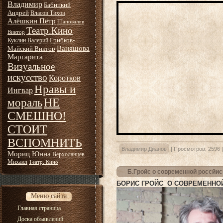
Владимир
Бабицкий
Андрей
Власов Тихон
Алёшкин Пётр
Шаповалов
Театр.Кино
Виктор
Грибков-
Куклин Валерий
Ваняшова
Майский Виктор
Маргарита
Визуальное
искусство
Коротков
Нравы и
Ингвар
НЕ
мораль
СМЕШНО!
СТОИТ
ВСПОМНИТЬ
Владимир Дианов
|
Просмотров:
2596
Мориц Юнна
Верхоланцев
Михаил
Театр. Кино
Б.Гройс о современной россйис
БОРИС ГРОЙС О СОВРЕМЕННОЙ
Меню сайта
Главная страница
Доска объявлений