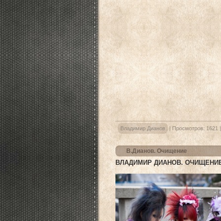
Владимир Дианов
|
Просмотров:
1621
В.Дианов. Очищение
ВЛАДИМИР ДИАНОВ. ОЧИЩЕНИ