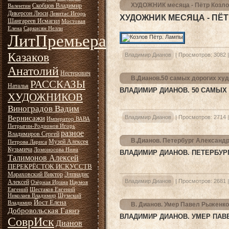
ХУДОЖНИК месяца - Пётр Козл
Скобцов Владимир
Валентин
Дикерсон Люси
Левитас Игорь
ХУДОЖНИК МЕСЯЦА - ПЁТ
Шангареев Исмагил
Мостовая
Елена
Саркисян Нелли
ЛитПремьера
Казаков
Владимир Дианов
|
Просмотров:
3082
Анатолий
Нестерович
В.Дианов.50 самых дорогих ху
РАССКАЗЫ
Наталья
ВЛАДИМИР ДИАНОВ. 50 САМЫХ
ХУДОЖНИКОВ
Виноградов Вадим
Вернисажи
Владимир Дианов
|
Просмотров:
2714
Император ВАВА
Петрыгин-Родионов Игорь
разное
Владимиров Сергей
В.Дианов. Петербург Александ
Музей Алексея
Петрова Лариса
Кузьмича
Ломоносова Нина
ВЛАДИМИР ДИАНОВ. ПЕТЕРБУР
Талимонов Алексей
ПЕРЕКРЁСТОК ИСКУССТВ
Мараховский Виктор
Элпиадис
Владимир Дианов
|
Просмотров:
2681
Алексей
Озёрная Ирина
Наумов
Евгений
Шестаков Евгений
Николаев Владимир
Шумский
Йост Елена
Владимир
В. Дианов. Умер Павел Рыженко
Добровольская Гаянэ
ВЛАДИМИР ДИАНОВ. УМЕР ПА
СоврИск
Дианов