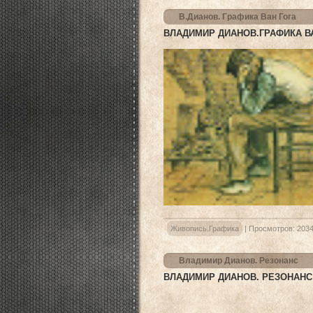
В.Дианов. Графика Ван Гога
ВЛАДИМИР ДИАНОВ.ГРАФИКА В
Живопись.Графика
|
Просмотров:
203
Владимир Дианов. Резонанс
ВЛАДИМИР ДИАНОВ. РЕЗОНАНС