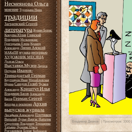
Несмеянова Ольга
мнение
Турицына Нина
традиции
Заграевский Сергей
литература
Кунин Борис
Кокуева Юлия
Глинский
Владимир
Мельникова-
Григорьева Елена
Крамер
Ляпин Алексей
Александр
интервью
музыка
МАКиПИ
ХУДОЖНИК МЕСЯЦА
Долгая Ольга
Выставки.Музеи
Лариса
Иванов-
Петрова
Тринадцатый Герман
Крутояров Иван
Михайловская
Саидов Голиб
Ирина
Чулков
Криштул Илья
Александр
Владимир Басов
Александр
Герман Сергей
Басов
Архив
Беседы о реализме
выпусков журнала
Плотников
Лисафьин Александр
Виталий
Лурье-Варгас Наталия
Владимир Дианов
|
Просмотров:
3300
Сиротенко Владимир
Терещенко
Татьяна
Луценко Ольга
Рогожников Борис
Бобрецов