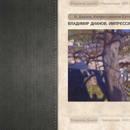
Владимир Дианов
|
Просмотров:
1875
В. Дианов. Импрессионизм Бат
ВЛАДИМИР ДИАНОВ. ИМПРЕССИ
Владимир Дианов
|
Просмотров:
1843