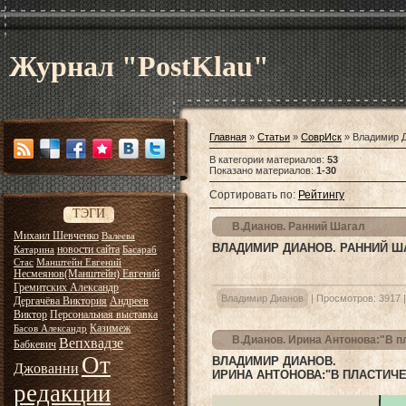
Журнал "PostKlau"
Главная
»
Статьи
»
СоврИск
» Владимир 
В категории материалов
:
53
Показано материалов
:
1-30
Сортировать по
:
Рейтингу
ТЭГИ
В.Дианов. Ранний Шагал
Михаил Шевченко
Валеева
ВЛАДИМИР ДИАНОВ. РАННИЙ Ш
новости сайта
Катарина
Басараб
Стас
Манштейн Евгений
Несмеянов(Манштейн) Евгений
Гремитских Александр
Владимир Дианов
|
Просмотров:
3917
Дергачёва Виктория
Андреев
Виктор
Персональная выставка
Казимеж
Басов Александр
В.Дианов. Ирина Антонова:"В п
Вепхвадзе
Бабкевич
От
ВЛАДИМИР ДИАНОВ.
Джованни
ИРИНА АНТОНОВА:"В ПЛАСТИЧ
редакции