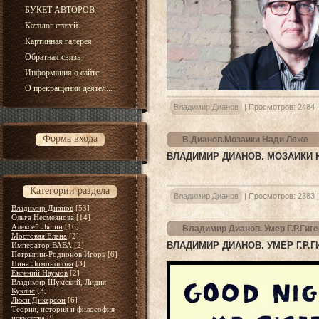
БУКЕТ АВТОРОВ
Каталог статей
Картинная галерея
Обратная связь
Информация о сайте
О прекращении деятел...
Владимир Дианов
|
Просмотров:
2484
Форма входа
В.Дианов.Мозаики Нади Леже
ВЛАДИМИР ДИАНОВ. МОЗАИКИ 
Категории раздела
Владимир Дианов
|
Просмотров:
2383
Владимир Дианов
[53]
Ольга Несмеянова
[14]
Алексей Ляпин
[16]
Владимир Дианов. Умер Г.Р.Гиге
Мостовая Елена
[2]
ВЛАДИМИР ДИАНОВ. УМЕР Г.Р.Г
Император ВАВА
[2]
Петрыгин-Родионов Игорь
[6]
Нина Ломоносова
[3]
Евгений Наумов
[2]
Владимир Шумский, Лидия
Куклис
[3]
Люси Дикерсон
[6]
Теория, история и философия
искусства
[9]