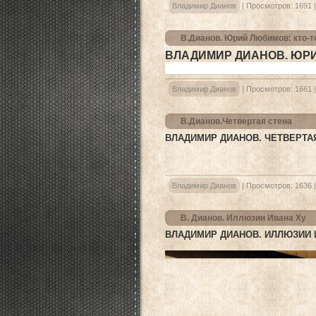
Владимир Дианов
|
Просмотров:
1691
В.Дианов. Юрий Любимов: кто-то
ВЛАДИМИР ДИАНОВ. ЮРИЙ
Владимир Дианов
|
Просмотров:
1661
В.Дианов.Четвертая стена
ВЛАДИМИР ДИАНОВ. ЧЕТВЕРТА
Владимир Дианов
|
Просмотров:
1636
В. Дианов. Иллюзии Ивана Ху
ВЛАДИМИР ДИАНОВ. ИЛЛЮЗИИ 