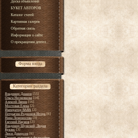
Доска объявлений
БУКЕТ АВТОРОВ
Каталог статей
Картинная галерея
Обратная связь
Информация о сайте
О прекращении деятел...
Форма входа
Категории раздела
Владимир Дианов
[53]
Ольга Несмеянова
[14]
Алексей Ляпин
[16]
Мостовая Елена
[2]
Император ВАВА
[2]
Петрыгин-Родионов Игорь
[6]
Нина Ломоносова
[3]
Евгений Наумов
[2]
Владимир Шумский, Лидия
Куклис
[3]
Люси Дикерсон
[6]
Теория, история и философия