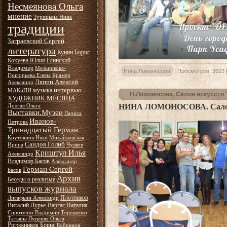
Несмеянова Ольга
мнение
Турицына Нина
традиции
Заграевский Сергей
литература
Кунин Борис
Кокуева Юлия
Глинский
Владимир
Мельникова-
Нина Ломоносова
|
Просмотров:
3623
Григорьева Елена
Крамер
Ляпин Алексей
Александр
интервью
музыка
МАКиПИ
Н.Ломоносова. Салон искусств
ХУДОЖНИК МЕСЯЦА
НИНА ЛОМОНОСОВА. Салон 
Долгая Ольга
Выставки.Музеи
Лариса
Иванов-
Петрова
Тринадцатый Герман
Крутояров Иван
Михайловская
Саидов Голиб
Ирина
Чулков
Криштул Илья
Александр
Владимир Басов
Александр
Герман Сергей
Басов
Архив
Беседы о реализме
выпусков журнала
Плотников
Лисафьин Александр
Виталий
Лурье-Варгас Наталия
Сиротенко Владимир
Терещенко
Татьяна
Луценко Ольга
Рогожников Борис
Бобрецов