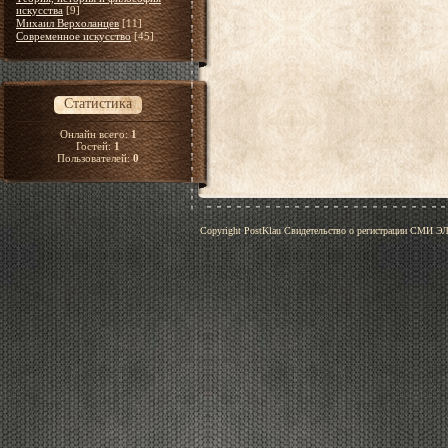
искусства
[9]
Михаил Верхоланцев
[11]
Современное искусство
[45]
Статистика
Онлайн всего:
1
Гостей:
1
Пользователей:
0
Copyright PostKlau Свидетельство о регистрации СМИ 