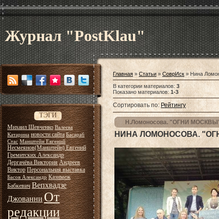
Журнал "PostKlau"
Главная
»
Статьи
»
СоврИск
» Нина Ломо
В категории материалов
:
3
Показано материалов
:
1-3
Сортировать по
:
Рейтингу
ТЭГИ
Н.Ломоносова. "ОГНИ МОСКВЫ"
Михаил Шевченко
Валеева
НИНА ЛОМОНОСОВА. "ОГН
новости сайта
Катарина
Басараб
Стас
Манштейн Евгений
Несмеянов(Манштейн) Евгений
Гремитских Александр
Дергачёва Виктория
Андреев
Виктор
Персональная выставка
Казимеж
Басов Александр
Вепхвадзе
Бабкевич
От
Джованни
редакции