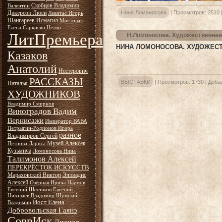
Скобцов Владимир
Валентин
Дикерсон Люси
Нина Ломоносова
|
Просмотров:
2510
Левитас Игорь
Шангареев Исмагил
Мостовая
Елена
Саркисян Нелли
ЛитПремьера
Н.Ломоносова. Художественна
НИНА ЛОМОНОСОВА. ХУДОЖЕС
Казаков
Анатолий
Нестерович
РАССКАЗЫ
ВЫСТАВКИ
|
Просмотров:
1730
|
Доба
Наталья
ХУДОЖНИКОВ
Владимир Смирнов
Виноградов Вадим
Вернисажи
Император ВАВА
Петрыгин-Родионов Игорь
разное
Владимиров Сергей
Музей Алексея
Петрова Лариса
Кузьмича
Ломоносова Нина
Талимонов Алексей
ПЕРЕКРЁСТОК ИСКУССТВ
Мараховский Виктор
Элпиадис
Алексей
Озёрная Ирина
Наумов
Евгений
Шестаков Евгений
Николаев Владимир
Шумский
Йост Елена
Владимир
Добровольская Гаянэ
СоврИск