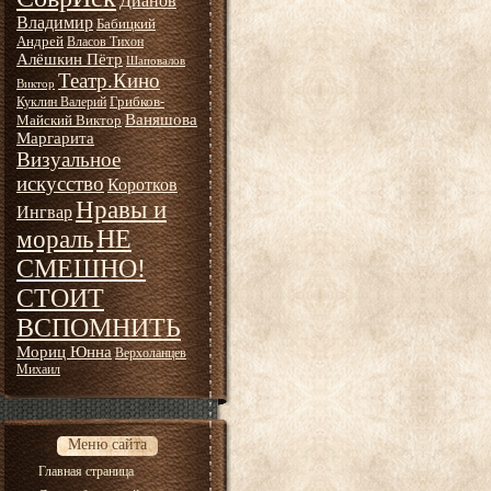
Дианов
Владимир
Бабицкий
Андрей
Власов Тихон
Алёшкин Пётр
Шаповалов
Театр.Кино
Виктор
Грибков-
Куклин Валерий
Ваняшова
Майский Виктор
Маргарита
Визуальное
искусство
Коротков
Нравы и
Ингвар
НЕ
мораль
СМЕШНО!
СТОИТ
ВСПОМНИТЬ
Мориц Юнна
Верхоланцев
Михаил
Меню сайта
Главная страница