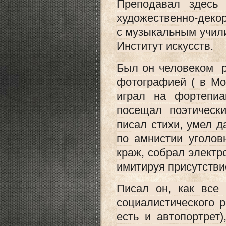
Преподавал здесь 
художественно-деко
с музыкальным учили
Институт искусств.
Был он человеком р
фотографией ( в М
играл на фортепи
посещал поэтическ
писал стихи, умел д
по амнистии уголов
краж, собрал электр
имитируя присутстви
Писал он, как все
социалистического 
есть и автопортрет