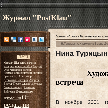
Журнал "PostKlau"
Главная
»
Статьи
»
Визуальное искусство
Н.Турицына. Художник Борис Д
Нина Турицын
ТЭГИ
Михаил Шевченко
Валеева
новости сайта
Катарина
Басараб
Стас
Манштейн Евгений
Худож
Несмеянов(Манштейн) Евгений
Гремитских Александр
встречи
Дергачёва Виктория
Андреев
Виктор
Персональная выставка
Казимеж
Басов Александр
Вепхвадзе
Бабкевич
От
Джованни
В ноябре 2001 г
редакции