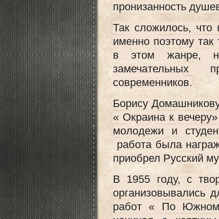
пронизанность душе
Так сложилось, что
именно поэтому так
в этом жанре, н
замечательных п
современников.
Борису Домашникову 
« Окраина к вечеру
молодежи и студен
работа была награж
приобрел Русский му
В 1955 году, с тв
организовывались д
работ « По Южном