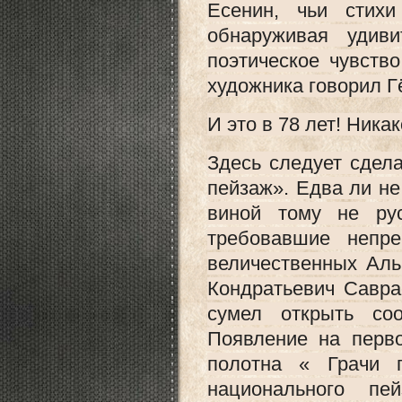
Есенин, чьи стих
обнаруживая удив
поэтическое чувств
художника говорил Г
И это в 78 лет! Ника
Здесь следует сдел
пейзаж». Едва ли не
виной тому не ру
требовавшие непре
величественных Аль
Кондратьевич Саврас
сумел открыть соо
Появление на перв
полотна « Грачи 
национального пей