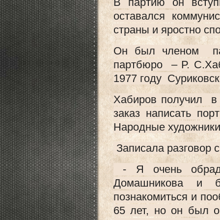
В партию он всту
оставался коммуни
страны и яростно сп
Он был членом па
партбюро – Р. С.Ха
1977 году Суриковск
Хабиров получил в 
заказ написать пор
Народные художники
Записала разговор 
- Я очень обрадо
Домашникова и 
познакомиться и по
65 лет, но он был 