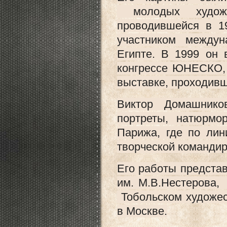
молодых художн
проводившейся в 1
участником между
Египте. В 1999 он
конгрессе ЮНЕСКО, 
выставке, проходивш
Виктор Домашнико
портреты, натюрм
Парижа, где по ли
творческой командиро
Его работы предст
им. М.В.Нестерова
Тобольском художес
в Москве.