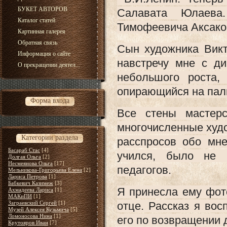
БУКЕТ АВТОРОВ
Салавата Юлаева
Каталог статей
Тимофеевича Аксако
Картинная галерея
Обратная связь
Сын художника Викт
Информация о сайте
навстречу мне с д
О прекращении деятел...
небольшого роста,
опирающийся на пал
Форма входа
Все стены мастер
многочисленные худо
Категории раздела
расспросов обо мне
Басараб Стас
[4]
учился, было не 
Долгая Ольга
[2]
Несмеянова Ольга
[17]
педагогов.
Мельникова-Григорьева Елена
[2]
Лариса Петрова
[1]
Бабкевич Казимеж
[3]
Я принесла ему фот
Ахмадеева Лариса
[1]
МАКиПИ
[1]
Заграевский Сергей
[1]
отце. Рассказ я вос
Музей Алексея Кузьмича
[5]
Ломоносова Нина
[1]
его по возвращении 
Крутояров Иван
[7]