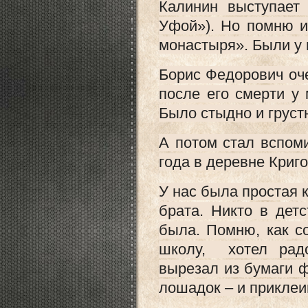
Калинин выступает
Уфой»). Но помню и
монастыря». Были у 
Борис Федорович оче
после его смерти у
Было стыдно и грус
А потом стал вспоми
года в деревне Криг
У нас была простая к
брата. Никто в детс
была. Помню, как с
школу, хотел радо
вырезал из бумаги 
лошадок – и приклеи