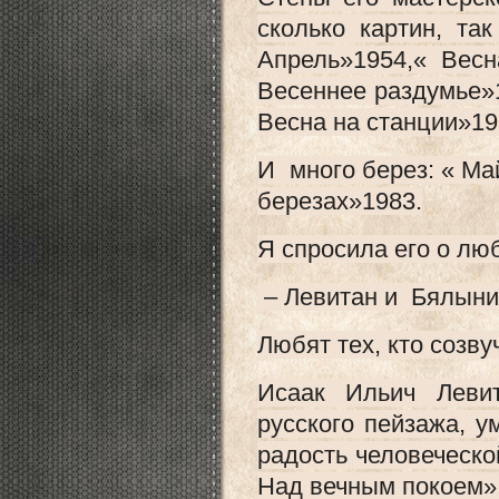
сколько картин, та
Апрель»1954,« Вес
Весеннее раздумье»1
Весна на станции»19
И много берез: « Ма
березах»1983.
Я спросила его о л
– Левитан и Бялыни
Любят тех, кто созву
Исаак Ильич Леви
русского пейзажа, у
радость человеческо
Над вечным покоем»,