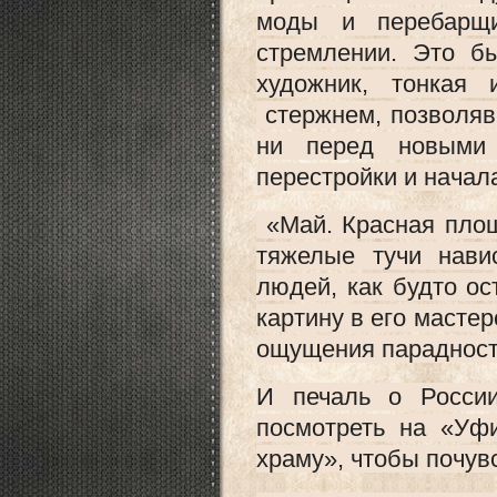
моды и перебарщи
стремлении. Это б
художник, тонкая
стержнем, позволяв
ни перед новыми 
перестройки и начала
«Май. Красная площ
тяжелые тучи нави
людей, как будто о
картину в его масте
ощущения парадности
И печаль о России
посмотреть на «Уф
храму», чтобы почувс