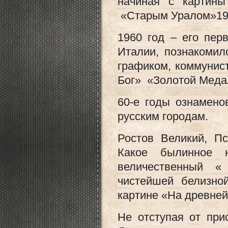
начиная с картин
«Старым Уралом»199
1960 год – его пер
Италии, познакомил
графиком, коммунис
Бог» «Золотой Меда
60-е годы ознамен
русским городам.
Ростов Великий, Пс
Какое былинное 
величественный «
чистейшей белизно
картине «На древней
Не отступая от при