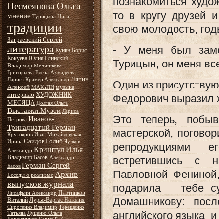
познакомиться худож
Несмеянова Ольга
то в кругу друзей 
мнение
Турицына Нина
традиции
свою молодость, год
Заграевский Сергей
литература
- У меня был заме
Кунин Борис
Кокуева Юлия
Глинский
Турицын, он меня в
Владимир
Мельникова-
Григорьева Елена
Ахмадеева
Ляпин
Лариса
Крамер Александр
Один из присутствую
Алексей
музыка
МАКиПИ
интервью
ХУДОЖНИК
Федорович выразил ж
МЕСЯЦА
Долгая Ольга
Выставки.Музеи
Лариса
Это теперь, побы
Иванов-
Петрова
Тринадцатый Герман
мастерской, погово
Крутояров Иван
Михайловская
Саидов Голиб
Ирина
Чулков
репродукциями ег
Криштул Илья
Александр
Владимир Басов
встретившись с н
Александр
Герман Сергей
Басов
Павловной Фениной,
Архив
Беседы о реализме
выпусков журнала
подарила тебе суд
Плотников
Лисафьин Александр
Домашникову: пос
Виталий
Лурье-Варгас Наталия
Сиротенко Владимир
Терещенко
английского языка и
Татьяна
Луценко Ольга