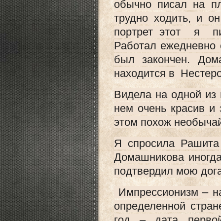
обычно писал на п
трудно ходить, и о
портрет этот я пи
Работал ежедневно с
был закончен. Дом
находится в Нестеро
Видела на одной из 
нем очень красив и 
этом похож необыча
Я спросила Рашита 
Домашникова иногда
подтвердил мою дога
Импрессионизм – на
определенной стран
год – дата перво