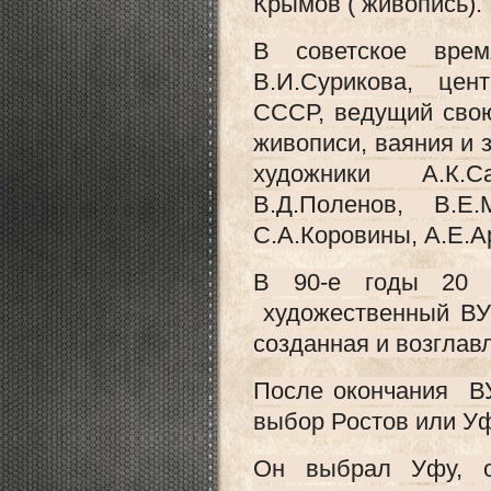
Крымов ( живопись).
В советское врем
В.И.Сурикова, цен
СССР, ведущий свою
живописи, ваяния и 
художники А.К.Са
В.Д.Поленов, В.Е
С.А.Коровины, А.Е.А
В 90-е годы 20 
художественный ВУЗ
созданная и возгла
После окончания В
выбор Ростов или Уф
Он выбрал Уфу, о