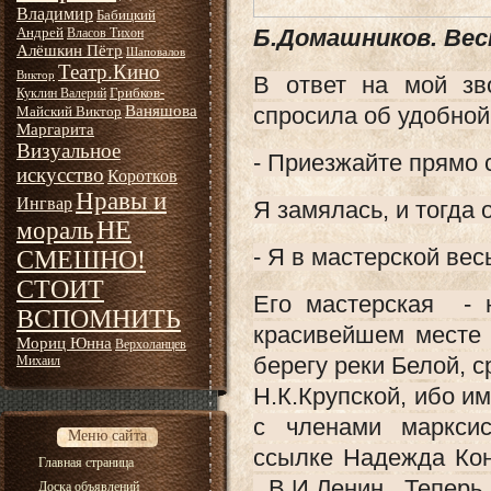
Владимир
Бабицкий
Андрей
Б.Домашников. Весн
Власов Тихон
Алёшкин Пётр
Шаповалов
Театр.Кино
Виктор
В ответ на мой зв
Грибков-
Куклин Валерий
Ваняшова
спросила об удобной 
Майский Виктор
Маргарита
Визуальное
- Приезжайте прямо 
искусство
Коротков
Нравы и
Ингвар
Я замялась, и тогда 
НЕ
мораль
- Я в мастерской вес
СМЕШНО!
СТОИТ
Его мастерская - 
ВСПОМНИТЬ
красивейшем месте 
Мориц Юнна
Верхоланцев
берегу реки Белой, с
Михаил
Н.К.Крупской, ибо и
с членами маркси
Меню сайта
ссылке Надежда Ко
Главная страница
В.И.Ленин. Теперь
Доска объявлений