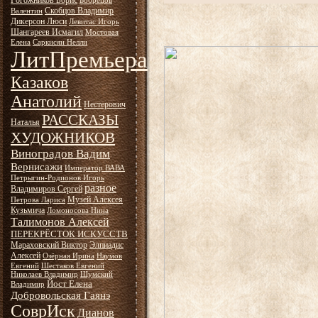
Рогожников Борис
Бобрецов
Скобцов Владимир
Валентин
Дикерсон Люси
Левитас Игорь
Шангареев Исмагил
Мостовая
Елена
Саркисян Нелли
ЛитПремьера
Казаков
Анатолий
Нестерович
РАССКАЗЫ
Наталья
ХУДОЖНИКОВ
Виноградов Вадим
Вернисажи
Император ВАВА
Петрыгин-Родионов Игорь
разное
Владимиров Сергей
Музей Алексея
Петрова Лариса
Кузьмича
Ломоносова Нина
Талимонов Алексей
ПЕРЕКРЁСТОК ИСКУССТВ
Мараховский Виктор
Элпиадис
Алексей
Озёрная Ирина
Наумов
Евгений
Шестаков Евгений
Николаев Владимир
Шумский
Йост Елена
Владимир
Добровольская Гаянэ
СоврИск
Дианов