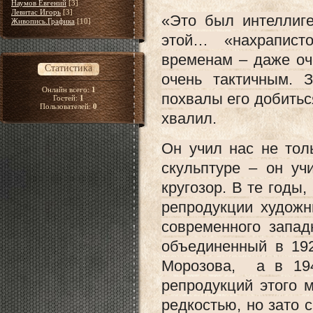
Наумов Евгений
[3]
Левитас Игорь
[3]
«Это был интеллиг
Живопись.Графика
[10]
этой… «нахрапист
временам – даже оч
Статистика
очень тактичным. 
Онлайн всего:
1
похвалы его добитьс
Гостей:
1
Пользователей:
0
хвалил.
Он учил нас не тол
скульптуре – он уч
кругозор. В те годы,
репродукции художн
современного запад
объединенный в 19
Морозова, а в 19
репродукций этого 
редкостью, но зато 