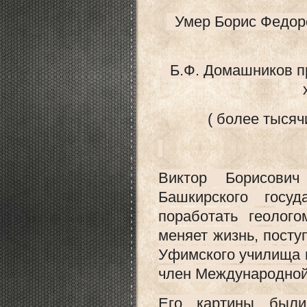
Умер Борис Федоро
Б.Ф. Домашников пр
( более тысяч
Виктор Борисови
Башкирского госу
поработать геолог
меняет жизнь, посту
Уфимского училища и
член Международно
Его картины были