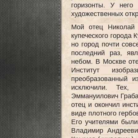
горизонты. У него
художественных отк
Мой отец Николай 
купеческого города К
но город почти совс
последний раз, яв
небом. В Москве оте
Институт изобра
преобразованный из
исключили. Тех,
Эммануилович Грабар
отец и окончил инст
виде плотного гербо
Его учителями были
Владимир Андрееви