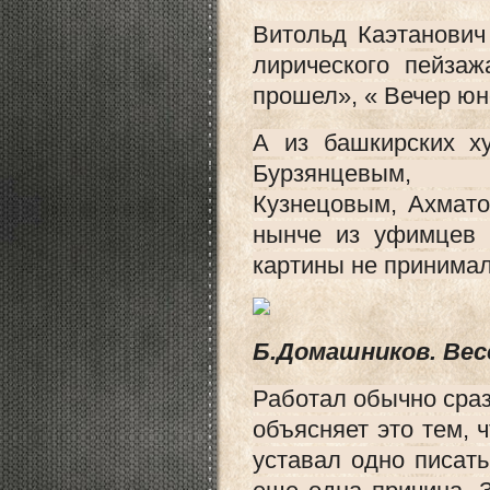
Витольд Каэтанович
лирического пейза
прошел», « Вечер юн
А из башкирских х
Бурзянцевым, В
Кузнецовым, Ахмат
нынче из уфимцев 
картины не принимал
Б.Домашников. Вес
Работал обычно сраз
объясняет это тем, 
уставал одно писат