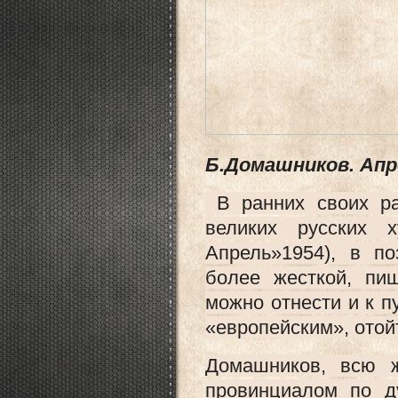
Б.Домашников. Апр
В ранних своих ра
великих русских 
Апрель»1954), в п
более жесткой, пи
можно отнести и к п
«европейским», отой
Домашников, всю 
провинциалом по д