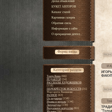
Доска объявлений
БУКЕТ АВТОРОВ
Каталог статей
Картинная галерея
Обратная связь
Информация о сайте
О прекращении деятел...
Форма входа
РАЗН
И.К
Категории раздела
ИГОРЬ
ФАКУЛ
Театр.Кино
[66]
РЕДАКТОР
[24]
РАССКАЗЫ ХУДОЖНИКОВ
[118]
ПЕРЕКРЁСТОК ИСКУССТВ
[31]
РАЗН
Маргарита Ваняшова
РАЗНОЕ
[63]
От редакции
[158]
Тра
Нравы и мораль
[134]
Литература
[130]
ТРАД
Визуальное искусство
[61]
"Голод
Музыка
[16]