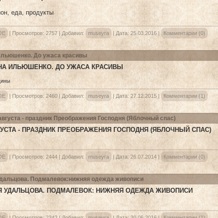
ОЕ
|
Просмотров:
2757
|
Добавил:
museyra
|
Дата:
25.03.2016
|
Комментарии (0)
льюшенко. До ужаса красивы
НА ИЛЬЮШЕНКО. ДО УЖАСА КРАСИВЫ
ОЕ
|
Просмотров:
2460
|
Добавил:
museyra
|
Дата:
27.12.2015
|
Комментарии (1)
августа - праздник Преображения Господня (Яблочный спас)
ГУСТА - ПРАЗДНИК ПРЕОБРАЖЕНИЯ ГОСПОДНЯ (ЯБЛОЧНЫЙ СПАС)
ОЕ
|
Просмотров:
2444
|
Добавил:
museyra
|
Дата:
26.07.2014
|
Комментарии (0)
дальцова. Подмалевок:нижняя одежда живописи
 УДАЛЬЦОВА. ПОДМАЛЕВОК: НИЖНЯЯ ОДЕЖДА ЖИВОПИСИ
ОЕ
|
Просмотров:
2342
|
Добавил:
museyra
|
Дата:
20.06.2016
|
Комментарии (1)