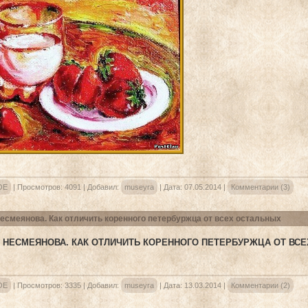
ОЕ
|
Просмотров:
4091
|
Добавил:
museyra
|
Дата:
07.05.2014
|
Комментарии (3)
есмеянова. Как отличить коренного петербуржца от всех остальных
 НЕСМЕЯНОВА. КАК ОТЛИЧИТЬ КОРЕННОГО ПЕТЕРБУРЖЦА ОТ ВС
ОЕ
|
Просмотров:
3335
|
Добавил:
museyra
|
Дата:
13.03.2014
|
Комментарии (2)