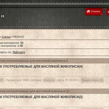
Главная
u"
»
Статьи
» РАЗНОЕ
рии материалов
:
63
о материалов
:
1-30
вать по
:
Рейтингу
ски употребляемые для масляной живописи 4
И УПОТРЕБЛЯЕМЫЕ ДЛЯ МАСЛЯНОЙ ЖИВОПИСИ(4)
ОЕ
|
Просмотров:
9466
|
Добавил:
museyra
|
Дата:
25.10.2015
|
Комментарии (2)
ски употребляемые для масляной живописи (2)
И УПОТРЕБЛЯЕМЫЕ ДЛЯ МАСЛЯНОЙ ЖИВОПИСИ(2)