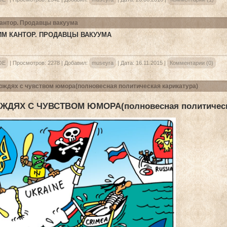
антор. Продавцы вакуума
М КАНТОР. ПРОДАВЦЫ ВАКУУМА
ОЕ
|
Просмотров:
2278
|
Добавил:
museyra
|
Дата:
16.11.2015
|
Комментарии (0)
ождях с чувством юмора(полновесная политическая карикатура)
ЖДЯХ С ЧУВСТВОМ ЮМОРА(полновесная политическа