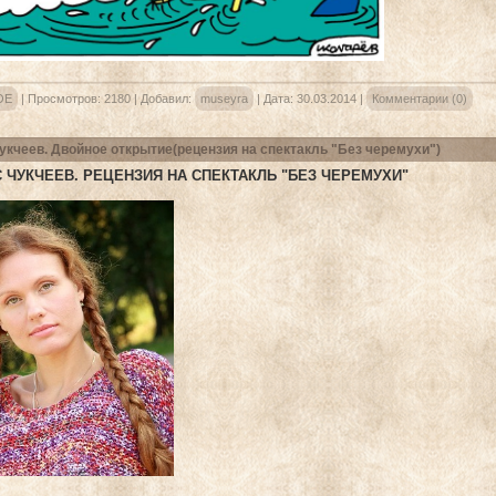
ОЕ
|
Просмотров:
2180
|
Добавил:
museyra
|
Дата:
30.03.2014
|
Комментарии (0)
укчеев. Двойное открытие(рецензия на спектакль "Без черемухи")
 ЧУКЧЕЕВ. РЕЦЕНЗИЯ НА СПЕКТАКЛЬ "БЕЗ ЧЕРЕМУХИ"