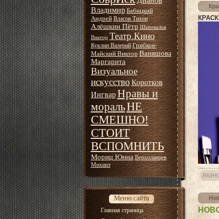
Дианов
Кра
Владимир
Бабицкий
КРАСК
Андрей
Власов Тихон
Алёшкин Пётр
Шаповалов
Театр.Кино
Виктор
Грибков-
Куклин Валерий
Ваняшова
Майский Виктор
Маргарита
Визуальное
искусство
Коротков
Нравы и
Ингвар
НЕ
мораль
СМЕШНО!
СТОИТ
ВСПОМНИТЬ
Мориц Юнна
Верхоланцев
Михаил
РАЗН
Меню сайта
Нов
НОВ
Главная страница