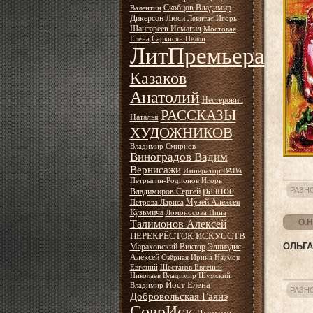
Скобцов Владимир
Валентин
Дикерсон Люси
Левитас Игорь
Шангареев Исмагил
Мостовая
Елена
Саркисян Нелли
ЛитПремьера
Казаков
Анатолий
Нестерович
РАССКАЗЫ
Наталья
ХУДОЖНИКОВ
Владимир Смирнов
Виноградов Вадим
Вернисажи
Император ВАВА
Петрыгин-Родионов Игорь
разное
РАЗН
Владимиров Сергей
Музей Алексея
Петрова Лариса
Кузьмича
Ломоносова Нина
О.Н
Талимонов Алексей
ПЕРЕКРЁСТОК ИСКУССТВ
ОЛЬГА
Мараховский Виктор
Элпиадис
Алексей
Озёрная Ирина
Наумов
Евгений
Шестаков Евгений
Николаев Владимир
Шумский
Йост Елена
Владимир
РАЗН
Добровольская Гаянэ
СоврИск