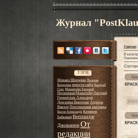
Журнал "PostKla
Главная
В катего
Показан
Сортиро
ТЭГИ
Кра
Михаил Шевченко
Валеева
КРАСК
новости сайта
Катарина
Басараб
Стас
Манштейн Евгений
Несмеянов(Манштейн) Евгений
Гремитских Александр
РАЗН
Дергачёва Виктория
Андреев
Виктор
Персональная выставка
Казимеж
Басов Александр
Кра
Вепхвадзе
Бабкевич
От
КРАСК
Джованни
редакции