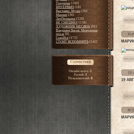
Традиции
[180]
ИНТЕРВЬЮ
[18]
Выставки. Музеи
[36]
Мнение
[36]
ЛитПремьера
[228]
РАЗН
НЕ СМЕШНО!
[138]
ХУДОЖНИК МЕСЯЦА
[81]
Владимир Басов. Мемуарная
проза
[8]
М.И
СоврИск
[172]
МАРИ
СТОИТ ВСПОМНИТЬ
[141]
РАЗН
Статистика
Онлайн всего:
1
19 
Гостей:
1
Пользователей:
0
19 АВ
РАЗН
М.У
МАРИЯ
РАЗН