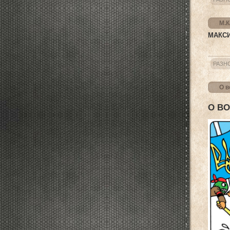
М.К
МАКСИ
РАЗН
О в
О ВО