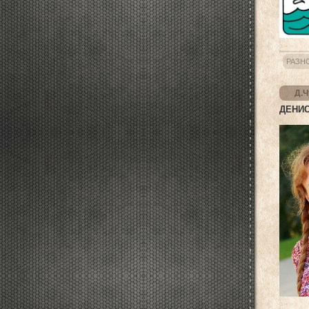
РАЗН
Д.Ч
ДЕНИС