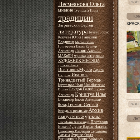
РАЗН
Несмеянова Ольга
мнение
Турицына Нина
традиции
Кра
КРАСК
Заграевский Сергей
литература
Кунин Борис
Кокуева Юлия
Глинский
Владимир
Мельникова-
Григорьева Елена
Крамер
Ляпин Алексей
Александр
интервью
музыка
МАКиПИ
ХУДОЖНИК МЕСЯЦА
Долгая Ольга
Выставки.Музеи
Лариса
Иванов-
Петрова
Тринадцатый Герман
Крутояров Иван
Михайловская
Саидов Голиб
Ирина
Чулков
Криштул Илья
Александр
Владимир Басов
Александр
Герман Сергей
РАЗН
Басов
Архив
Беседы о реализме
выпусков журнала
Лет
Плотников
Лисафьин Александр
Виталий
Лурье-Варгас Наталия
Сиротенко Владимир
Терещенко
Татьяна
Луценко Ольга
Рогожников Борис
Бобрецов