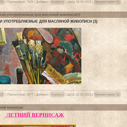
ОЕ
|
Просмотров:
7935
|
Добавил:
museyra
|
Дата:
18.08.2015
|
Комментарии (0)
ски употребляемые для масляной живописи(3)
И УПОТРЕБЛЯЕМЫЕ ДЛЯ МАСЛЯНОЙ ЖИВОПИСИ (3)
ОЕ
|
Просмотров:
6877
|
Добавил:
museyra
|
Дата:
22.09.2015
|
Комментарии (1)
ний вернисаж
ЛЕТНИЙ ВЕРНИСАЖ