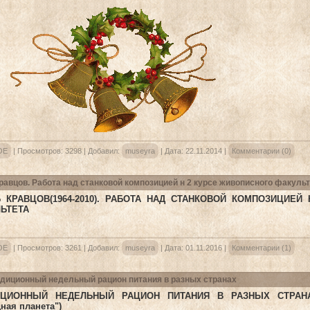
ОЕ
|
Просмотров:
3298
|
Добавил:
museyra
|
Дата:
22.11.2014
|
Комментарии (0)
равцов. Работа над станковой композицией н 2 курсе живописного факуль
 КРАВЦОВ(1964-2010). РАБОТА НАД СТАНКОВОЙ КОМПОЗИЦИЕЙ
ЬТЕТА
ОЕ
|
Просмотров:
3261
|
Добавил:
museyra
|
Дата:
01.11.2016
|
Комментарии (1)
диционный недельный рацион питания в разных странах
ИЦИОННЫЙ НЕДЕЛЬНЫЙ РАЦИОН ПИТАНИЯ В РАЗНЫХ СТРАНАХ(
ная планета")